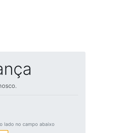
ança
nosco.
ao lado no campo abaixo