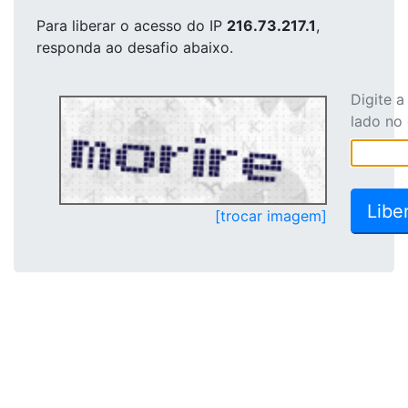
Para liberar o acesso
do IP
216.73.217.1
,
responda ao desafio abaixo.
Digite 
lado no
[trocar imagem]