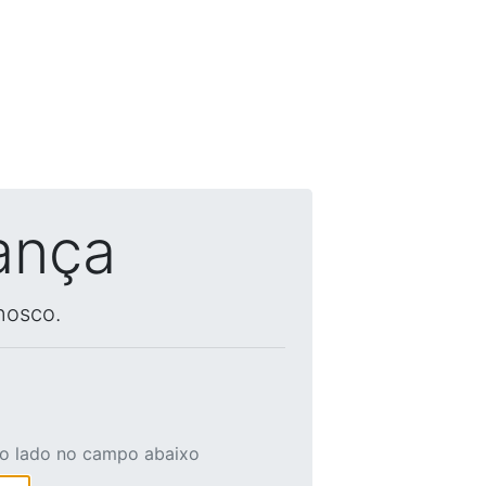
ança
nosco.
ao lado no campo abaixo